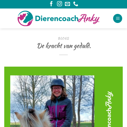
Ga
naar
inhoud
BLOGS
De kracht van geduld.