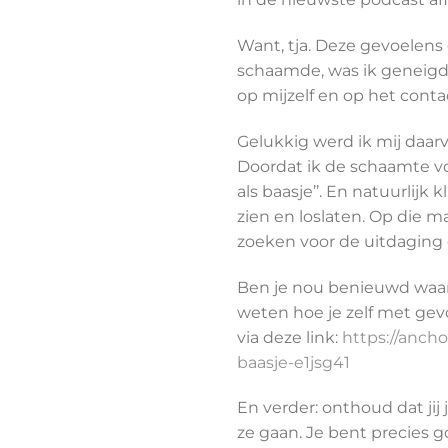
Want, tja. Deze gevoelens 
schaamde, was ik geneigd 
op mijzelf en op het conta
Gelukkig werd ik mij daar
Doordat ik de schaamte voe
als baasje’’. En natuurlij
zien en loslaten. Op die m
zoeken voor de uitdaging
Ben je nou benieuwd waar i
weten hoe je zelf met gev
via deze link:
https://ancho
baasje-e1jsg41
En verder: onthoud dat jij
ze gaan. Je bent precies go