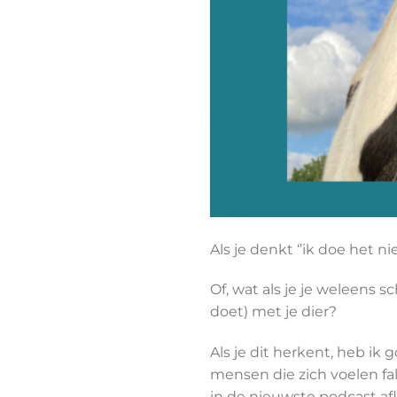
Als je denkt ‘’ik doe het n
Of, wat als je je weleens s
doet) met je dier?
Als je dit herkent, heb ik
mensen die zich voelen fal
in de nieuwste podcast af