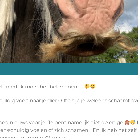
iet goed, ik moet het beter doen…’’.
chuldig voelt naar je dier? Of als je je weleens schaamt ove
 goed nieuws voor je! Je bent namelijk niet de enige
en/schuldig voelen of zich schamen… En, ik heb het zelf o
levering, nummer 32, meer.