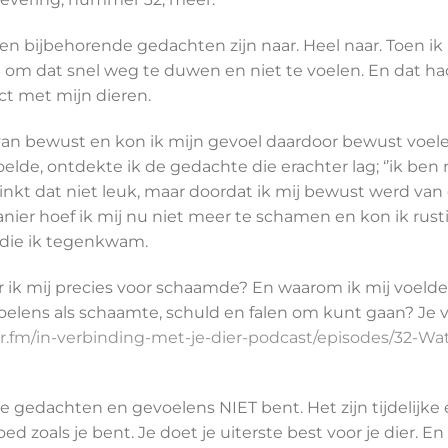
en bijbehorende gedachten zijn naar. Heel naar. Toen ik
om dat snel weg te duwen en niet te voelen. En dat had
ct met mijn dieren.
van bewust en kon ik mijn gevoel daardoor bewust voele
lde, ontdekte ik de gedachte die erachter lag; ‘’ik ben 
k klinkt dat niet leuk, maar doordat ik mij bewust werd va
anier hoef ik mij nu niet meer te schamen en kon ik rust
 die ik tegenkwam.
k mij precies voor schaamde? En waarom ik mij voelde fa
oelens als schaamte, schuld en falen om kunt gaan? Je 
r.fm/in-verbinding-met-je-dier-podcast/episodes/32-Wat-a
 je gedachten en gevoelens NIET bent. Het zijn tijdelijk
ed zoals je bent. Je doet je uiterste best voor je dier. En