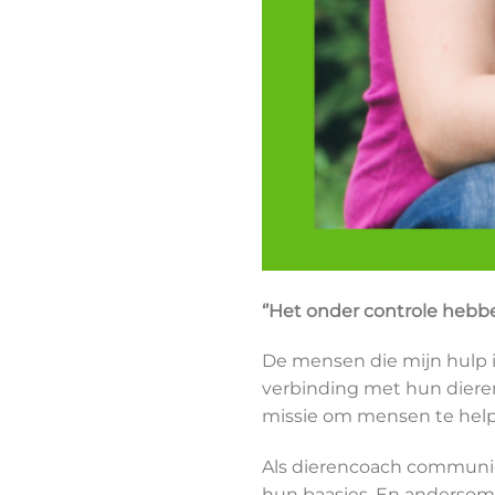
‘’Het onder controle hebben
De mensen die mijn hulp i
verbinding met hun dieren.
missie om mensen te help
Als dierencoach communicee
hun baasjes. En andersom o