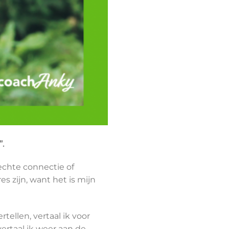
’.
echte connectie of
s zijn, want het is mijn
ellen, vertaal ik voor
ertaal ik weer aan de