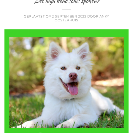
”Ziet mijn hond soms spoken?”
GEPLAATST OP
2 SEPTEMBER 2022
DOOR
ANKY
OOSTERHUIS