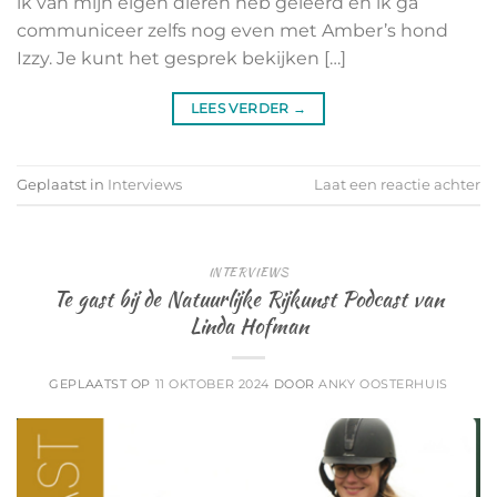
ik van mijn eigen dieren heb geleerd én ik ga
communiceer zelfs nog even met Amber’s hond
Izzy. Je kunt het gesprek bekijken […]
LEES VERDER
→
Geplaatst in
Interviews
Laat een reactie achter
INTERVIEWS
Te gast bij de Natuurlijke Rijkunst Podcast van
Linda Hofman
GEPLAATST OP
11 OKTOBER 2024
DOOR
ANKY OOSTERHUIS