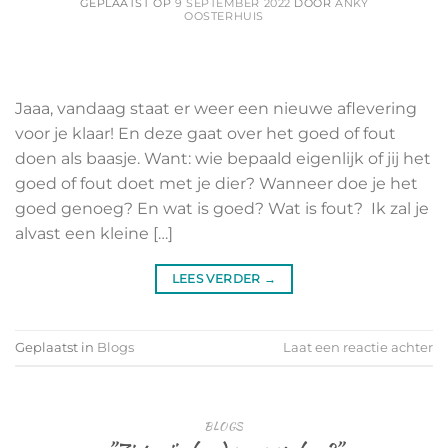
GEPLAATST OP
9 SEPTEMBER 2022
DOOR
ANKY
OOSTERHUIS
Jaaa, vandaag staat er weer een nieuwe aflevering
voor je klaar! En deze gaat over het goed of fout
doen als baasje. Want: wie bepaald eigenlijk of jij het
goed of fout doet met je dier? Wanneer doe je het
goed genoeg? En wat is goed? Wat is fout? Ik zal je
alvast een kleine […]
LEES VERDER
→
Geplaatst in
Blogs
Laat een reactie achter
BLOGS