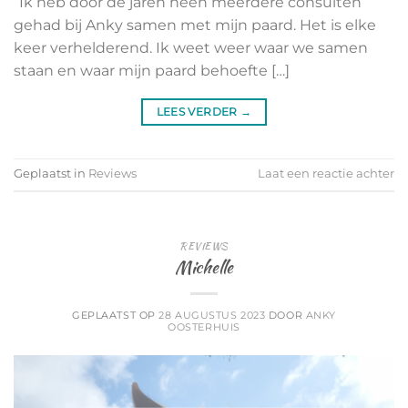
‘’Ik heb door de jaren heen meerdere consulten
gehad bij Anky samen met mijn paard. Het is elke
keer verhelderend. Ik weet weer waar we samen
staan en waar mijn paard behoefte […]
LEES VERDER
→
Geplaatst in
Reviews
Laat een reactie achter
REVIEWS
Michelle
GEPLAATST OP
28 AUGUSTUS 2023
DOOR
ANKY
OOSTERHUIS