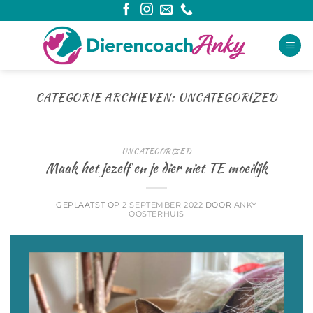
Ga
naar
inhoud
CATEGORIE ARCHIEVEN:
UNCATEGORIZED
UNCATEGORIZED
Maak het jezelf en je dier niet TE moeilijk
GEPLAATST OP
2 SEPTEMBER 2022
DOOR
ANKY
OOSTERHUIS