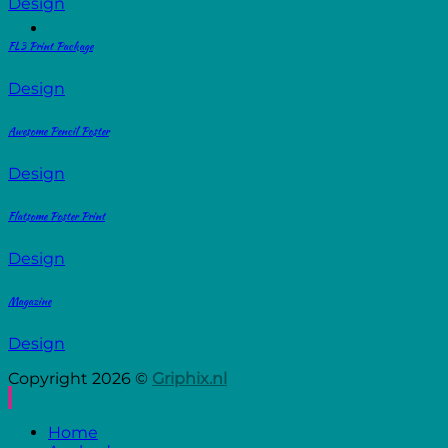
Design
FL3 Print Package
Design
Awesome Pencil Poster
Design
Flatsome Poster Print
Design
Magazine
Design
Copyright 2026 ©
Griphix.nl
Home