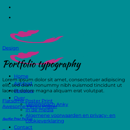
Ga
naar
inhoud
Design
Portfolio typography
Home
Lorem ipsum dolor sit amet, consectetuer adipiscing
Aanbod
elit, sed diam nonummy nibh euismod tincidunt ut
laoreet dolore magna aliquam erat volutpat.
Reviews
Over
Flatsome Poster Print
Dierencoach Anky
Awesome Pencil Poster
In de media
Algemene voorwaarden en privacy- en
Another Print Package
cookieverklaring
Contact